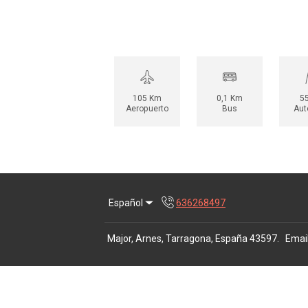
105 Km
0,1 Km
5
Aeropuerto
Bus
Aut
Español
636268497
Major, Arnes, Tarragona, España 43597
.
Emai