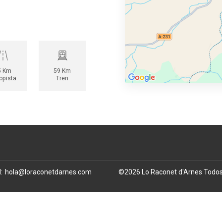
5 Km
59 Km
opista
Tren
l
:
hola@loraconetdarnes.com
©
2026
Lo Raconet d'Arnes
Todos